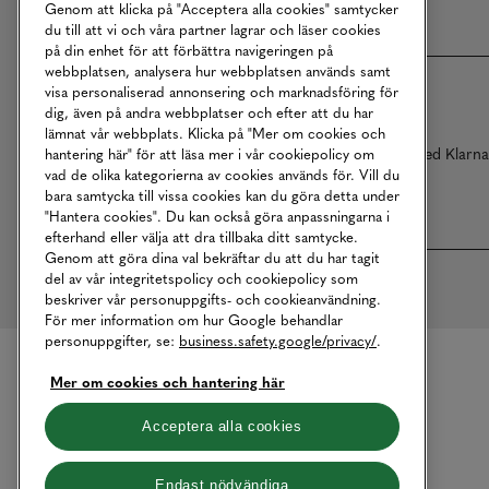
Genom att klicka på "Acceptera alla cookies" samtycker
du till att vi och våra partner lagrar och läser cookies
på din enhet för att förbättra navigeringen på
webbplatsen, analysera hur webbplatsen används samt
visa personaliserad annonsering och marknadsföring för
dig, även på andra webbplatser och efter att du har
lämnat vår webbplats. Klicka på "Mer om cookies och
Betalningar online sköts i samarbete med Klarn
hantering här" för att läsa mer i vår cookiepolicy om
vad de olika kategorierna av cookies används för. Vill du
bara samtycka till vissa cookies kan du göra detta under
"Hantera cookies". Du kan också göra anpassningarna i
efterhand eller välja att dra tillbaka ditt samtycke.
Genom att göra dina val bekräftar du att du har tagit
del av vår integritetspolicy och cookiepolicy som
beskriver vår personuppgifts- och cookieanvändning.
För mer information om hur Google behandlar
personuppgifter, se:
business.safety.google/privacy/
.
Mer om cookies och hantering här
Acceptera alla cookies
Endast nödvändiga