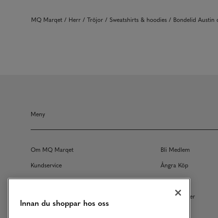
MQ Marqet
Herr
Tröjor
Sweatshirts & hoodies
Bondelid Austi
Meny
Om MQ Marqet
Bli Medlem
Kundservice
Ångra Köp
Returer
Köpvillkor
Vårt Ansvar
Våra Tjänster
Innan du shoppar hos oss
Studentrabatt
B2B