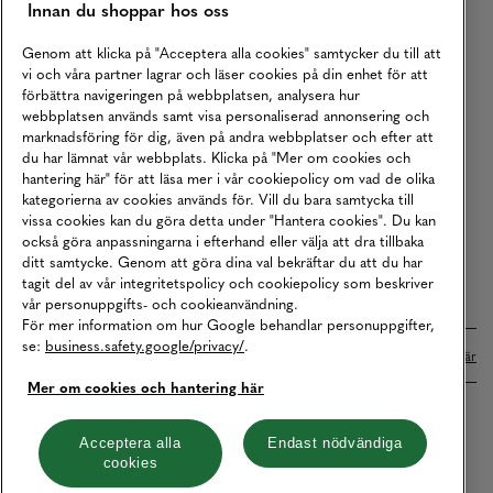
Innan du shoppar hos oss
Returer
Köpvillkor
Genom att klicka på "Acceptera alla cookies" samtycker du till att
vi och våra partner lagrar och läser cookies på din enhet för att
Karriär
förbättra navigeringen på webbplatsen, analysera hur
webbplatsen används samt visa personaliserad annonsering och
Vårt Ansvar
marknadsföring för dig, även på andra webbplatser och efter att
Våra Tjänster
du har lämnat vår webbplats. Klicka på "Mer om cookies och
hantering här" för att läsa mer i vår cookiepolicy om vad de olika
Press
kategorierna av cookies används för. Vill du bara samtycka till
vissa cookies kan du göra detta under "Hantera cookies". Du kan
Studentrabatt
också göra anpassningarna i efterhand eller välja att dra tillbaka
B2B
ditt samtycke. Genom att göra dina val bekräftar du att du har
tagit del av vår integritetspolicy och cookiepolicy som beskriver
Tillgänglighetsredogörelse
vår personuppgifts- och cookieanvändning.
För mer information om hur Google behandlar personuppgifter,
se:
business.safety.google/privacy/
.
Betalningar online sköts i samarbete med Klarna. Läs mer
här
Mer om cookies och hantering här
Cookies
Dataskydd
Integritetspolicy
Acceptera alla
Endast nödvändiga
cookies
Hantera cookies