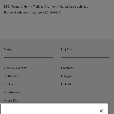
MQ Marqet
Herr
T-shirts & Linnen
Kortärmade t-shirts
Bondelid Adams striped tee RED DAHLIA
Meny
Följ Oss
Om MQ Marqet
Facebook
Bli Medlem
Instagram
Butiker
LinkedIn
Kundservice
Ångra Köp
Kontakt