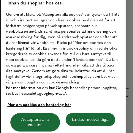
Innan du shoppar hos oss
Returer
Köpvillkor
Genom att klicka på "Acceptera alla cookies" samtycker du till att
vi och våra partner lagrar och läser cookies på din enhet för att
Karriär
förbättra navigeringen på webbplatsen, analysera hur
webbplatsen används samt visa personaliserad annonsering och
Vårt Ansvar
marknadsföring för dig, även på andra webbplatser och efter att
Våra Tjänster
du har lämnat vår webbplats. Klicka på "Mer om cookies och
hantering här" för att läsa mer i vår cookiepolicy om vad de olika
Press
kategorierna av cookies används för. Vill du bara samtycka till
vissa cookies kan du göra detta under "Hantera cookies". Du kan
Studentrabatt
också göra anpassningarna i efterhand eller välja att dra tillbaka
B2B
ditt samtycke. Genom att göra dina val bekräftar du att du har
tagit del av vår integritetspolicy och cookiepolicy som beskriver
Tillgänglighetsredogörelse
vår personuppgifts- och cookieanvändning.
För mer information om hur Google behandlar personuppgifter,
se:
business.safety.google/privacy/
.
Betalningar online sköts i samarbete med Klarna. Läs mer
här
Mer om cookies och hantering här
Cookies
Dataskydd
Integritetspolicy
Acceptera alla
Endast nödvändiga
cookies
Hantera cookies