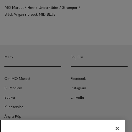
MQ Marqet
Herr
Underkläder
Strumpor
Bläck Wigan rib sock MID BLUE
Meny
Följ Oss
Om MQ Marqet
Facebook
Bli Medlem
Instagram
Butiker
LinkedIn
Kundservice
Ångra Köp
Kontakt