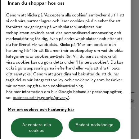
Innan du shoppar hos oss
Returer
Köpvillkor
Genom att klicka på "Acceptera alla cookies" samtycker du till att
vi och våra partner lagrar och läser cookies på din enhet för att
Karriär
förbättra navigeringen på webbplatsen, analysera hur
webbplatsen används samt visa personaliserad annonsering och
Vårt Ansvar
marknadsföring för dig, även på andra webbplatser och efter att
Våra Tjänster
du har lämnat vår webbplats. Klicka på "Mer om cookies och
hantering här" för att läsa mer i vår cookiepolicy om vad de olika
Press
kategorierna av cookies används för. Vill du bara samtycka till
vissa cookies kan du göra detta under "Hantera cookies". Du kan
Studentrabatt
också göra anpassningarna i efterhand eller välja att dra tillbaka
B2B
ditt samtycke. Genom att göra dina val bekräftar du att du har
tagit del av vår integritetspolicy och cookiepolicy som beskriver
Tillgänglighetsredogörelse
vår personuppgifts- och cookieanvändning.
För mer information om hur Google behandlar personuppgifter,
se:
business.safety.google/privacy/
.
Betalningar online sköts i samarbete med Klarna. Läs mer
här
Mer om cookies och hantering här
Cookies
Dataskydd
Integritetspolicy
Acceptera alla
Endast nödvändiga
cookies
Hantera cookies