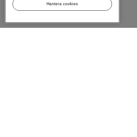
Hantera cookies
Meny
Om MQ Marqet
Bli Medlem
Kundservice
Ångra Köp