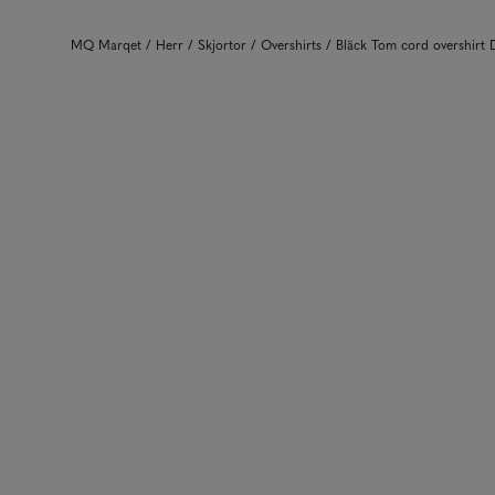
MQ Marqet
Herr
Skjortor
Overshirts
Bläck Tom cord overshir