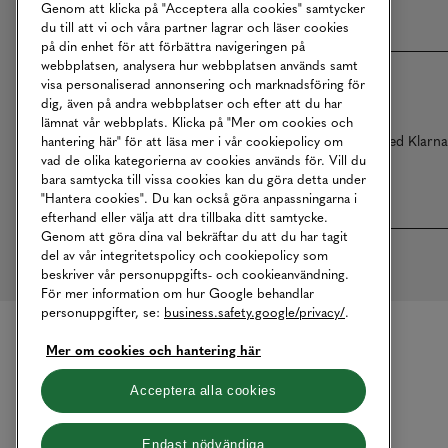
Genom att klicka på "Acceptera alla cookies" samtycker
du till att vi och våra partner lagrar och läser cookies
på din enhet för att förbättra navigeringen på
webbplatsen, analysera hur webbplatsen används samt
visa personaliserad annonsering och marknadsföring för
dig, även på andra webbplatser och efter att du har
lämnat vår webbplats. Klicka på "Mer om cookies och
Betalningar online sköts i samarbete med Klarn
hantering här" för att läsa mer i vår cookiepolicy om
vad de olika kategorierna av cookies används för. Vill du
bara samtycka till vissa cookies kan du göra detta under
"Hantera cookies". Du kan också göra anpassningarna i
efterhand eller välja att dra tillbaka ditt samtycke.
Genom att göra dina val bekräftar du att du har tagit
del av vår integritetspolicy och cookiepolicy som
beskriver vår personuppgifts- och cookieanvändning.
För mer information om hur Google behandlar
personuppgifter, se:
business.safety.google/privacy/
.
Mer om cookies och hantering här
Acceptera alla cookies
Endast nödvändiga