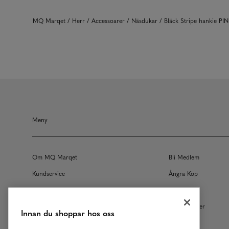
MQ Marqet
Herr
Accessoarer
Näsdukar
Bläck Stripe hankie PI
Meny
Om MQ Marqet
Bli Medlem
Kundservice
Ångra Köp
Returer
Köpvillkor
Vårt Ansvar
Våra Tjänster
Innan du shoppar hos oss
Studentrabatt
B2B