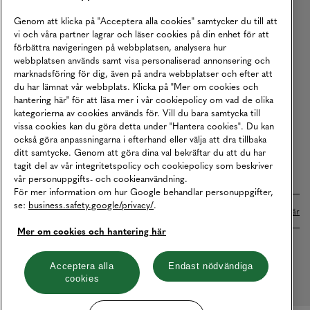
Köpvillkor
Genom att klicka på "Acceptera alla cookies" samtycker du till att
vi och våra partner lagrar och läser cookies på din enhet för att
Karriär
förbättra navigeringen på webbplatsen, analysera hur
webbplatsen används samt visa personaliserad annonsering och
Vårt Ansvar
marknadsföring för dig, även på andra webbplatser och efter att
Våra Tjänster
du har lämnat vår webbplats. Klicka på "Mer om cookies och
hantering här" för att läsa mer i vår cookiepolicy om vad de olika
Press
kategorierna av cookies används för. Vill du bara samtycka till
vissa cookies kan du göra detta under "Hantera cookies". Du kan
Studentrabatt
också göra anpassningarna i efterhand eller välja att dra tillbaka
B2B
ditt samtycke. Genom att göra dina val bekräftar du att du har
tagit del av vår integritetspolicy och cookiepolicy som beskriver
Tillgänglighetsredogörelse
vår personuppgifts- och cookieanvändning.
För mer information om hur Google behandlar personuppgifter,
se:
business.safety.google/privacy/
.
Betalningar online sköts i samarbete med Klarna. Läs mer
här
Mer om cookies och hantering här
Cookies
Dataskydd
Integritetspolicy
Acceptera alla
Endast nödvändiga
cookies
Hantera cookies