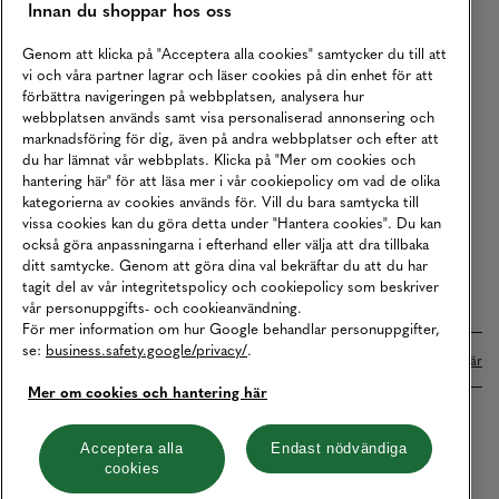
Innan du shoppar hos oss
Returer
Köpvillkor
Genom att klicka på "Acceptera alla cookies" samtycker du till att
vi och våra partner lagrar och läser cookies på din enhet för att
Karriär
förbättra navigeringen på webbplatsen, analysera hur
webbplatsen används samt visa personaliserad annonsering och
Vårt Ansvar
marknadsföring för dig, även på andra webbplatser och efter att
Våra Tjänster
du har lämnat vår webbplats. Klicka på "Mer om cookies och
hantering här" för att läsa mer i vår cookiepolicy om vad de olika
Press
kategorierna av cookies används för. Vill du bara samtycka till
vissa cookies kan du göra detta under "Hantera cookies". Du kan
Studentrabatt
också göra anpassningarna i efterhand eller välja att dra tillbaka
B2B
ditt samtycke. Genom att göra dina val bekräftar du att du har
tagit del av vår integritetspolicy och cookiepolicy som beskriver
Tillgänglighetsredogörelse
vår personuppgifts- och cookieanvändning.
För mer information om hur Google behandlar personuppgifter,
se:
business.safety.google/privacy/
.
Betalningar online sköts i samarbete med Klarna. Läs mer
här
Mer om cookies och hantering här
Cookies
Dataskydd
Integritetspolicy
Acceptera alla
Endast nödvändiga
cookies
Hantera cookies