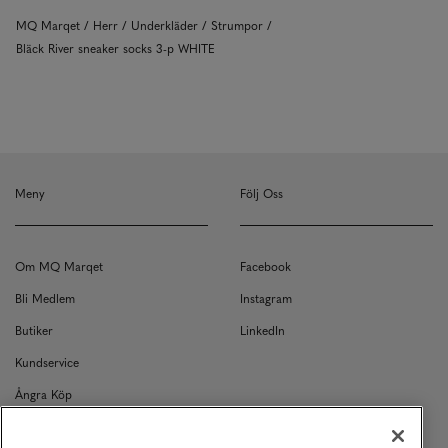
MQ Marqet
Herr
Underkläder
Strumpor
Bläck River sneaker socks 3-p WHITE
Meny
Följ Oss
Om MQ Marqet
Facebook
Bli Medlem
Instagram
Butiker
LinkedIn
Kundservice
Ångra Köp
Kontakt