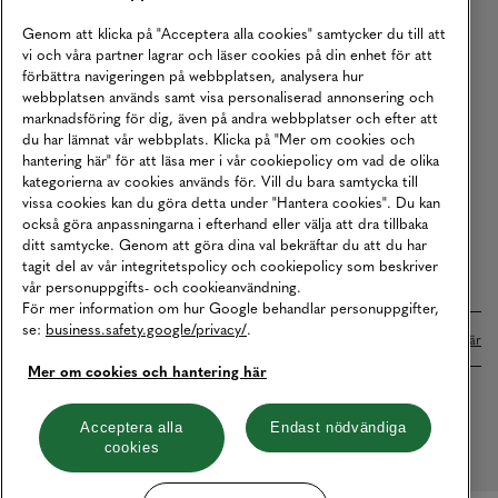
Köpvillkor
Genom att klicka på "Acceptera alla cookies" samtycker du till att
vi och våra partner lagrar och läser cookies på din enhet för att
Karriär
förbättra navigeringen på webbplatsen, analysera hur
webbplatsen används samt visa personaliserad annonsering och
Vårt Ansvar
marknadsföring för dig, även på andra webbplatser och efter att
Våra Tjänster
du har lämnat vår webbplats. Klicka på "Mer om cookies och
hantering här" för att läsa mer i vår cookiepolicy om vad de olika
Press
kategorierna av cookies används för. Vill du bara samtycka till
vissa cookies kan du göra detta under "Hantera cookies". Du kan
Studentrabatt
också göra anpassningarna i efterhand eller välja att dra tillbaka
B2B
ditt samtycke. Genom att göra dina val bekräftar du att du har
tagit del av vår integritetspolicy och cookiepolicy som beskriver
Tillgänglighetsredogörelse
vår personuppgifts- och cookieanvändning.
För mer information om hur Google behandlar personuppgifter,
se:
business.safety.google/privacy/
.
Betalningar online sköts i samarbete med Klarna. Läs mer
här
Mer om cookies och hantering här
Cookies
Dataskydd
Integritetspolicy
Acceptera alla
Endast nödvändiga
cookies
Hantera cookies