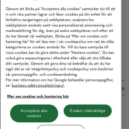
Köpvillkor
Genom att klicka på "Acceptera alla cookies" samtycker du till att
vi och våra partner lagrar och läser cookies på din enhet för att
Karriär
förbättra navigeringen på webbplatsen, analysera hur
webbplatsen används samt visa personaliserad annonsering och
Vårt Ansvar
marknadsföring för dig, även på andra webbplatser och efter att
Våra Tjänster
du har lämnat vår webbplats. Klicka på "Mer om cookies och
hantering här" för att läsa mer i vår cookiepolicy om vad de olika
Press
kategorierna av cookies används för. Vill du bara samtycka till
vissa cookies kan du göra detta under "Hantera cookies". Du kan
Studentrabatt
också göra anpassningarna i efterhand eller välja att dra tillbaka
B2B
ditt samtycke. Genom att göra dina val bekräftar du att du har
tagit del av vår integritetspolicy och cookiepolicy som beskriver
Tillgänglighetsredogörelse
vår personuppgifts- och cookieanvändning.
För mer information om hur Google behandlar personuppgifter,
se:
business.safety.google/privacy/
.
Betalningar online sköts i samarbete med Klarna. Läs mer
här
Mer om cookies och hantering här
Cookies
Dataskydd
Integritetspolicy
Acceptera alla
Endast nödvändiga
cookies
Hantera cookies