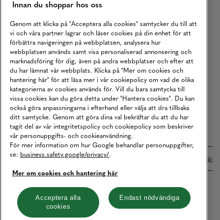
Innan du shoppar hos oss
Returer
Köpvillkor
Genom att klicka på "Acceptera alla cookies" samtycker du till att
vi och våra partner lagrar och läser cookies på din enhet för att
Karriär
förbättra navigeringen på webbplatsen, analysera hur
webbplatsen används samt visa personaliserad annonsering och
Vårt Ansvar
marknadsföring för dig, även på andra webbplatser och efter att
Våra Tjänster
du har lämnat vår webbplats. Klicka på "Mer om cookies och
hantering här" för att läsa mer i vår cookiepolicy om vad de olika
Press
kategorierna av cookies används för. Vill du bara samtycka till
vissa cookies kan du göra detta under "Hantera cookies". Du kan
Studentrabatt
också göra anpassningarna i efterhand eller välja att dra tillbaka
B2B
ditt samtycke. Genom att göra dina val bekräftar du att du har
tagit del av vår integritetspolicy och cookiepolicy som beskriver
Tillgänglighetsredogörelse
vår personuppgifts- och cookieanvändning.
För mer information om hur Google behandlar personuppgifter,
se:
business.safety.google/privacy/
.
Betalningar online sköts i samarbete med Klarna. Läs mer
här
Mer om cookies och hantering här
Cookies
Dataskydd
Integritetspolicy
Acceptera alla
Endast nödvändiga
cookies
Hantera cookies