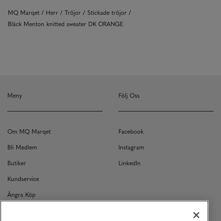
MQ Marqet
Herr
Tröjor
Stickade tröjor
Bläck Menton knitted sweater DK ORANGE
Meny
Följ Oss
Om MQ Marqet
Facebook
Bli Medlem
Instagram
Butiker
LinkedIn
Kundservice
Ångra Köp
Kontakt