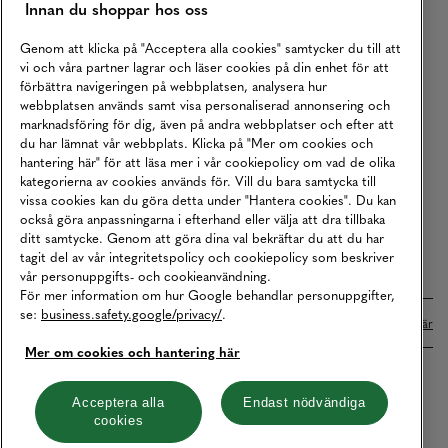
Innan du shoppar hos oss
Returer
Köpvillkor
Genom att klicka på "Acceptera alla cookies" samtycker du till att
vi och våra partner lagrar och läser cookies på din enhet för att
Karriär
förbättra navigeringen på webbplatsen, analysera hur
webbplatsen används samt visa personaliserad annonsering och
Vårt Ansvar
marknadsföring för dig, även på andra webbplatser och efter att
Våra Tjänster
du har lämnat vår webbplats. Klicka på "Mer om cookies och
hantering här" för att läsa mer i vår cookiepolicy om vad de olika
Press
kategorierna av cookies används för. Vill du bara samtycka till
vissa cookies kan du göra detta under "Hantera cookies". Du kan
Studentrabatt
också göra anpassningarna i efterhand eller välja att dra tillbaka
B2B
ditt samtycke. Genom att göra dina val bekräftar du att du har
tagit del av vår integritetspolicy och cookiepolicy som beskriver
Tillgänglighetsredogörelse
vår personuppgifts- och cookieanvändning.
För mer information om hur Google behandlar personuppgifter,
se:
business.safety.google/privacy/
.
Betalningar online sköts i samarbete med Klarna. Läs mer
här
Mer om cookies och hantering här
Cookies
Dataskydd
Integritetspolicy
Acceptera alla
Endast nödvändiga
cookies
Hantera cookies