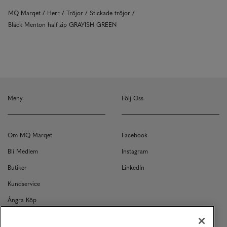
MQ Marqet
Herr
Tröjor
Stickade tröjor
Bläck Menton half zip GRAYISH GREEN
Meny
Följ Oss
Om MQ Marqet
Facebook
Bli Medlem
Instagram
Butiker
LinkedIn
Kundservice
Ångra Köp
Kontakt