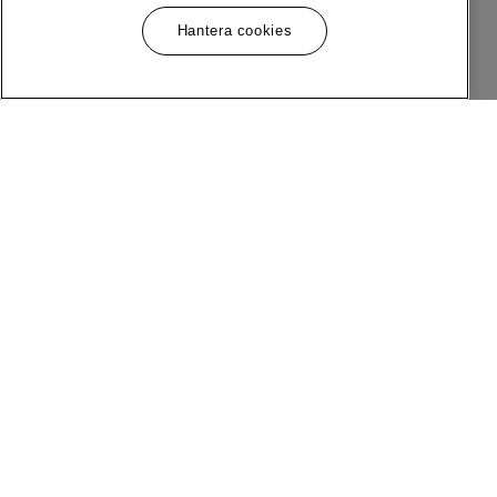
Hantera cookies
Meny
Följ Oss
Om MQ Marqet
Facebook
Bli Medlem
Instagram
Butiker
LinkedIn
Kundservice