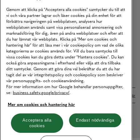
Köpvillkor
Genom att klicka på "Acceptera alla cookies" samtycker du till att
vi och våra partner lagrar och läser cookies på din enhet för att
Karriär
förbättra navigeringen på webbplatsen, analysera hur
webbplatsen används samt visa personaliserad annonsering och
Vårt Ansvar
marknadsföring för dig, även på andra webbplatser och efter att
Våra Tjänster
du har lämnat vår webbplats. Klicka på "Mer om cookies och
hantering här" för att läsa mer i vår cookiepolicy om vad de olika
Press
kategorierna av cookies används för. Vill du bara samtycka till
vissa cookies kan du göra detta under "Hantera cookies". Du kan
Studentrabatt
också göra anpassningarna i efterhand eller välja att dra tillbaka
B2B
ditt samtycke. Genom att göra dina val bekräftar du att du har
tagit del av vår integritetspolicy och cookiepolicy som beskriver
Tillgänglighetsredogörelse
vår personuppgifts- och cookieanvändning.
För mer information om hur Google behandlar personuppgifter,
se:
business.safety.google/privacy/
.
Betalningar online sköts i samarbete med Klarna. Läs mer
här
Mer om cookies och hantering här
Cookies
Dataskydd
Integritetspolicy
Acceptera alla
Endast nödvändiga
cookies
Hantera cookies