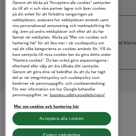
Genom att klicka på "Acceptera alla cookies" samtycker
du till att vi och våra partner lagrar och läser cookies
på din enhet för att förbättra navigeringen på
webbplatsen, analysera hur webbplatsen används samt
visa personaliserad annonsering och marknadsföring för
dig, även på andra webbplatser och efter att du har
lämnat vår webbplats. Klicka på "Mer om cookies och
Betalningar online sköts i samarbete med Klarn
hantering här" för att läsa mer i vår cookiepolicy om
vad de olika kategorierna av cookies används för. Vill du
bara samtycka till vissa cookies kan du göra detta under
"Hantera cookies". Du kan också göra anpassningarna i
efterhand eller välja att dra tillbaka ditt samtycke.
Genom att göra dina val bekräftar du att du har tagit
del av vår integritetspolicy och cookiepolicy som
beskriver vår personuppgifts- och cookieanvändning.
För mer information om hur Google behandlar
personuppgifter, se:
business.safety.google/privacy/
.
Mer om cookies och hantering här
Acceptera alla cookies
Endast nödvändiga