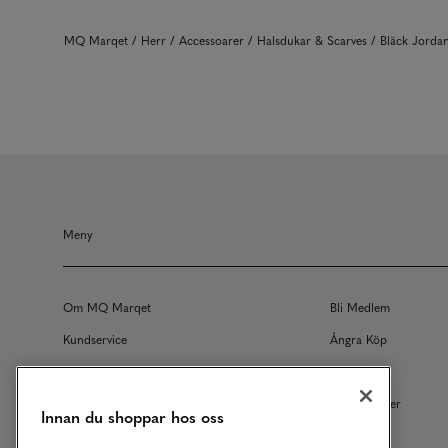
MQ Marqet
Herr
Accessoarer
Halsdukar & Scarves
Bläck Jorda
Meny
Om MQ Marqet
Bli Medlem
Kundservice
Ångra Köp
Returer
Köpvillkor
Vårt Ansvar
Våra Tjänster
Innan du shoppar hos oss
Studentrabatt
B2B