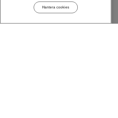
Hantera cookies
Meny
Följ Oss
Om MQ Marqet
Facebook
Bli Medlem
Instagram
Butiker
LinkedIn
Kundservice