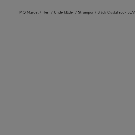
MQ Marqet
Herr
Underkläder
Strumpor
Bläck Gustaf sock BL