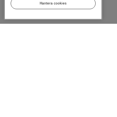
Hantera cookies
Meny
Om MQ Marqet
Bli Medlem
Kundservice
Ångra Köp