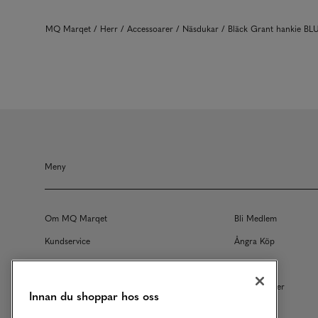
MQ Marqet
Herr
Accessoarer
Näsdukar
Bläck Grant hankie BL
Meny
Om MQ Marqet
Bli Medlem
Kundservice
Ångra Köp
Returer
Köpvillkor
Vårt Ansvar
Våra Tjänster
Innan du shoppar hos oss
Studentrabatt
B2B