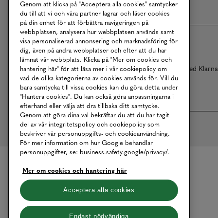
Genom att klicka på "Acceptera alla cookies" samtycker
du till att vi och våra partner lagrar och läser cookies
på din enhet för att förbättra navigeringen på
webbplatsen, analysera hur webbplatsen används samt
visa personaliserad annonsering och marknadsföring för
dig, även på andra webbplatser och efter att du har
lämnat vår webbplats. Klicka på "Mer om cookies och
Betalningar online sköts i samarbete med Klarn
hantering här" för att läsa mer i vår cookiepolicy om
vad de olika kategorierna av cookies används för. Vill du
bara samtycka till vissa cookies kan du göra detta under
"Hantera cookies". Du kan också göra anpassningarna i
efterhand eller välja att dra tillbaka ditt samtycke.
Genom att göra dina val bekräftar du att du har tagit
del av vår integritetspolicy och cookiepolicy som
beskriver vår personuppgifts- och cookieanvändning.
För mer information om hur Google behandlar
personuppgifter, se:
business.safety.google/privacy/
.
Mer om cookies och hantering här
Acceptera alla cookies
Endast nödvändiga