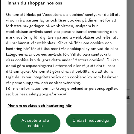
Innan du shoppar hos oss
Returer
Köpvillkor
Genom att klicka på "Acceptera alla cookies" samtycker du till att
vi och våra partner lagrar och läser cookies på din enhet för att
Karriär
förbättra navigeringen på webbplatsen, analysera hur
webbplatsen används samt visa personaliserad annonsering och
Vårt Ansvar
marknadsföring för dig, även på andra webbplatser och efter att
Våra Tjänster
du har lämnat vår webbplats. Klicka på "Mer om cookies och
hantering här" för att läsa mer i vår cookiepolicy om vad de olika
Press
kategorierna av cookies används för. Vill du bara samtycka till
vissa cookies kan du göra detta under "Hantera cookies". Du kan
Studentrabatt
också göra anpassningarna i efterhand eller välja att dra tillbaka
B2B
ditt samtycke. Genom att göra dina val bekräftar du att du har
tagit del av vår integritetspolicy och cookiepolicy som beskriver
Tillgänglighetsredogörelse
vår personuppgifts- och cookieanvändning.
För mer information om hur Google behandlar personuppgifter,
se:
business.safety.google/privacy/
.
Betalningar online sköts i samarbete med Klarna. Läs mer
här
Mer om cookies och hantering här
Cookies
Dataskydd
Integritetspolicy
Acceptera alla
Endast nödvändiga
cookies
Hantera cookies