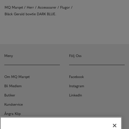
MQ Marqet
Herr
Accessoarer
Flugor
Bläck Gerald bowtie DARK BLUE.
Meny
Följ Oss
Om MQ Marqet
Facebook
Bli Medlem
Instagram
Butiker
LinkedIn
Kundservice
Ångra Köp
Kontakt