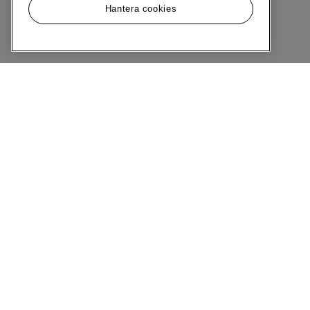
Hantera cookies
Meny
Om MQ Marqet
Bli Medlem
Kundservice
Ångra Köp