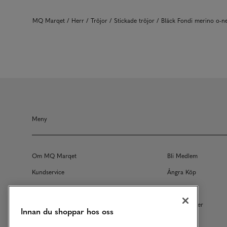
MQ Marqet
Herr
Tröjor
Stickade tröjor
Bläck Fondi merino o
Meny
Om MQ Marqet
Bli Medlem
Kundservice
Ångra Köp
Returer
Köpvillkor
Vårt Ansvar
Våra Tjänster
Innan du shoppar hos oss
Studentrabatt
B2B