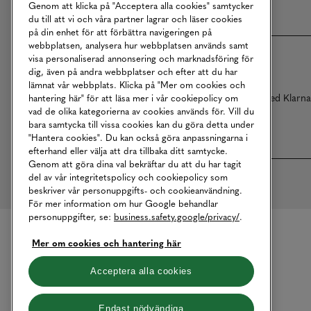
Genom att klicka på "Acceptera alla cookies" samtycker
du till att vi och våra partner lagrar och läser cookies
på din enhet för att förbättra navigeringen på
webbplatsen, analysera hur webbplatsen används samt
visa personaliserad annonsering och marknadsföring för
dig, även på andra webbplatser och efter att du har
lämnat vår webbplats. Klicka på "Mer om cookies och
Betalningar online sköts i samarbete med Klarn
hantering här" för att läsa mer i vår cookiepolicy om
vad de olika kategorierna av cookies används för. Vill du
bara samtycka till vissa cookies kan du göra detta under
"Hantera cookies". Du kan också göra anpassningarna i
efterhand eller välja att dra tillbaka ditt samtycke.
Genom att göra dina val bekräftar du att du har tagit
del av vår integritetspolicy och cookiepolicy som
beskriver vår personuppgifts- och cookieanvändning.
För mer information om hur Google behandlar
personuppgifter, se:
business.safety.google/privacy/
.
Mer om cookies och hantering här
Acceptera alla cookies
Endast nödvändiga