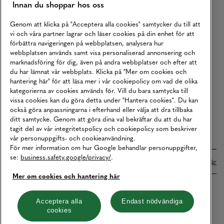
Innan du shoppar hos oss
Returer
Köpvillkor
Genom att klicka på "Acceptera alla cookies" samtycker du till att
vi och våra partner lagrar och läser cookies på din enhet för att
Karriär
förbättra navigeringen på webbplatsen, analysera hur
webbplatsen används samt visa personaliserad annonsering och
Vårt Ansvar
marknadsföring för dig, även på andra webbplatser och efter att
Våra Tjänster
du har lämnat vår webbplats. Klicka på "Mer om cookies och
hantering här" för att läsa mer i vår cookiepolicy om vad de olika
Press
kategorierna av cookies används för. Vill du bara samtycka till
vissa cookies kan du göra detta under "Hantera cookies". Du kan
Studentrabatt
också göra anpassningarna i efterhand eller välja att dra tillbaka
B2B
ditt samtycke. Genom att göra dina val bekräftar du att du har
tagit del av vår integritetspolicy och cookiepolicy som beskriver
Tillgänglighetsredogörelse
vår personuppgifts- och cookieanvändning.
För mer information om hur Google behandlar personuppgifter,
se:
business.safety.google/privacy/
.
Betalningar online sköts i samarbete med Klarna. Läs mer
här
Mer om cookies och hantering här
Cookies
Dataskydd
Integritetspolicy
Acceptera alla
Endast nödvändiga
cookies
Hantera cookies