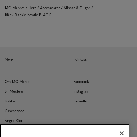
MQ Marqet
Herr
Accessoarer
Slipsar & Flugor
Bläck Blackie bowtie BLACK.
Meny
Följ Oss
Om MQ Marqet
Facebook
Bli Medlem
Instagram
Butiker
LinkedIn
Kundservice
Ångra Köp
Kontakt