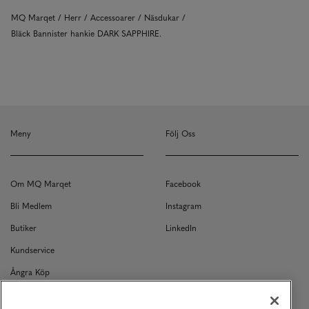
MQ Marqet
Herr
Accessoarer
Näsdukar
Bläck Bannister hankie DARK SAPPHIRE.
Meny
Följ Oss
Om MQ Marqet
Facebook
Bli Medlem
Instagram
Butiker
LinkedIn
Kundservice
Ångra Köp
Kontakt