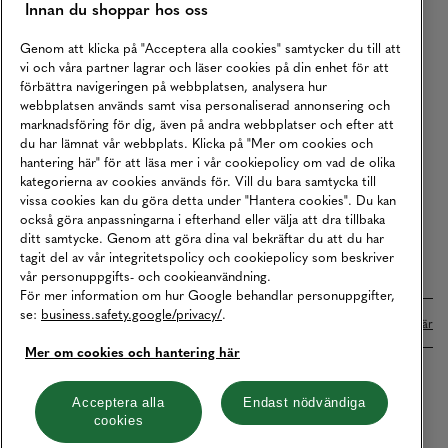
Innan du shoppar hos oss
Returer
Köpvillkor
Genom att klicka på "Acceptera alla cookies" samtycker du till att
vi och våra partner lagrar och läser cookies på din enhet för att
Karriär
förbättra navigeringen på webbplatsen, analysera hur
webbplatsen används samt visa personaliserad annonsering och
Vårt Ansvar
marknadsföring för dig, även på andra webbplatser och efter att
Våra Tjänster
du har lämnat vår webbplats. Klicka på "Mer om cookies och
hantering här" för att läsa mer i vår cookiepolicy om vad de olika
Press
kategorierna av cookies används för. Vill du bara samtycka till
vissa cookies kan du göra detta under "Hantera cookies". Du kan
Studentrabatt
också göra anpassningarna i efterhand eller välja att dra tillbaka
B2B
ditt samtycke. Genom att göra dina val bekräftar du att du har
tagit del av vår integritetspolicy och cookiepolicy som beskriver
Tillgänglighetsredogörelse
vår personuppgifts- och cookieanvändning.
För mer information om hur Google behandlar personuppgifter,
se:
business.safety.google/privacy/
.
Betalningar online sköts i samarbete med Klarna. Läs mer
här
Mer om cookies och hantering här
Cookies
Dataskydd
Integritetspolicy
Acceptera alla
Endast nödvändiga
cookies
Hantera cookies